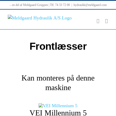
Skip
– en del af Meldgaard Gruppen | Tlf. 74 33 72 00
|
hydraulik@meldgaard.com
to
content
Frontlæsser
Kan monteres på denne
maskine
VEI Millennium 5