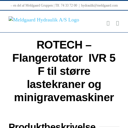
Skip
– en del af Meldgaard Gruppen | Tlf. 74 33 72 00
|
hydraulik@meldgaard.com
to
content
ROTECH –
Flangerotator IVR 5
F til større
lastekraner og
minigravemaskiner
Produktbeskrivelse