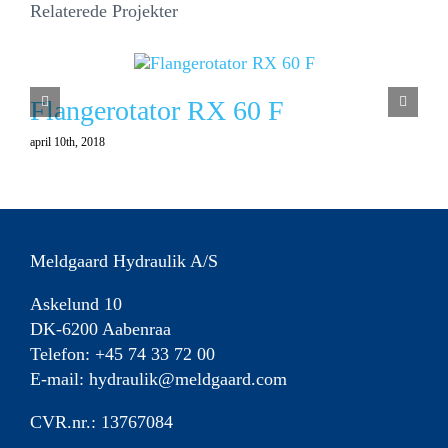
Relaterede Projekter
Flangerotator RX 60 F
april 10th, 2018
a
Meldgaard Hydraulik A/S
Askelund 10
DK-6200 Aabenraa
Telefon: +45 74 33 72 00
E-mail:
hydraulik@meldgaard.com
CVR.nr.: 13767084