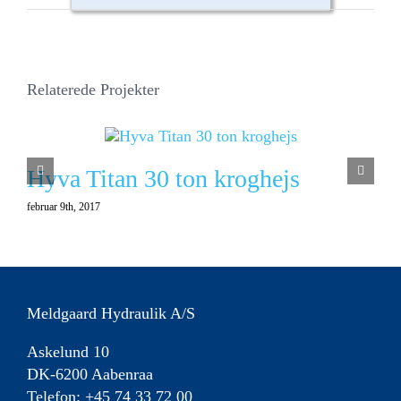
Relaterede Projekter
Hyva Titan 30 ton kroghejs
februar 9th, 2017
f
Meldgaard Hydraulik A/S
Askelund 10
DK-6200 Aabenraa
Telefon: +45 74 33 72 00