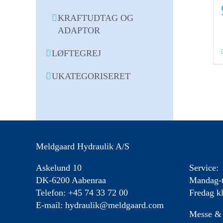
KRAFTUDTAG OG
ADAPTOR
LØFTEGREJ
UKATEGORISERET
Meldgaard Hydraulik A/S
Askelund 10
Service:
DK-6200 Aabenraa
Mandag-t
Telefon: +45 74 33 72 00
Fredag kl
E-mail:
hydraulik@meldgaard.com
Messe & 