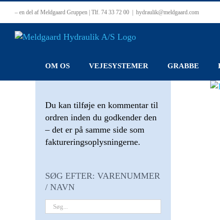
Skip
– en del af Meldgaard Gruppen | Tlf. 74 33 72 00
|
hydraulik@meldgaard.com
to
content
OM OS
VEJESYSTEMER
GRABBE
Du kan tilføje en kommentar til
ordren inden du godkender den
– det er på samme side som
faktureringsoplysningerne.
SØG EFTER: VARENUMMER
/ NAVN