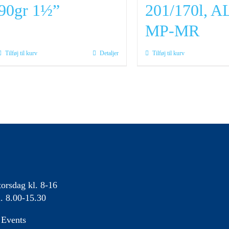
90gr 1½”
201/170l, A
MP-MR
Tilføj til kurv
Detaljer
Tilføj til kurv
orsdag kl. 8-16
. 8.00-15.30
Events