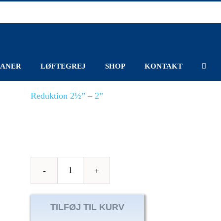
ANER
LØFTEGREJ
SHOP
KONTAKT
Reduktion 2½” – 2”
Reduktion
2½”
–
TILFØJ TIL KURV
2”