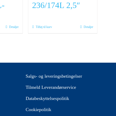
L-
236/174L 2,5″
Detaljer
Tilføj til kurv
Detaljer
Salgs- og leveringsbetingelser
Tilmeld Leverandørservice
Databeskyttelsespolitik
Cookiepolitik