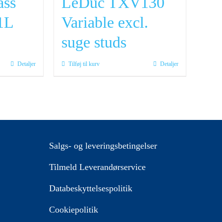
ass
LeDuc TXV130
01L
Variable excl.
suge studs
Detaljer
Tilføj til kurv
Detaljer
Salgs- og leveringsbetingelser
Tilmeld Leverandørservice
Databeskyttelsespolitik
Cookiepolitik