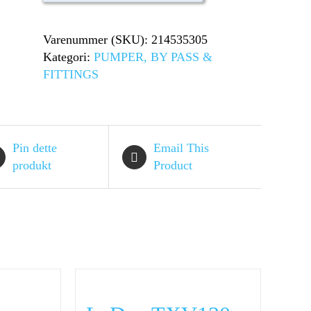
101
l,
Varenummer (SKU):
214535305
50mm,
Kategori:
PUMPER, BY PASS &
45
FITTINGS
gr.
antal
Pin dette
Email This
produkt
Product