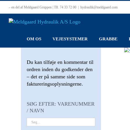
Skip
– en del af Meldgaard Gruppen | Tlf. 74 33 72 00
|
hydraulik@meldgaard.com
to
content
OM OS
VEJESYSTEMER
GRABBE
Du kan tilføje en kommentar til
ordren inden du godkender den
– det er på samme side som
faktureringsoplysningerne.
SØG EFTER: VARENUMMER
/ NAVN