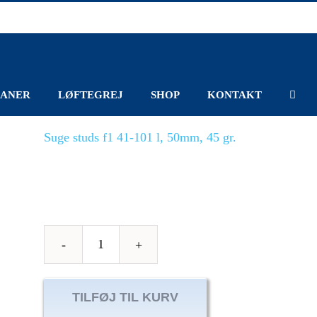
ANER
LØFTEGREJ
SHOP
KONTAKT
Suge studs f1 41-101 l, 50mm, 45 gr.
Suge
studs
f1
TILFØJ TIL KURV
41-