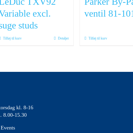
LeDuc TXV92
Parker By-P
Variable excl.
ventil 81-1
suge studs
Tilføj til kurv
Detaljer
Tilføj til kurv
orsdag kl. 8-16
. 8.00-15.30
Events