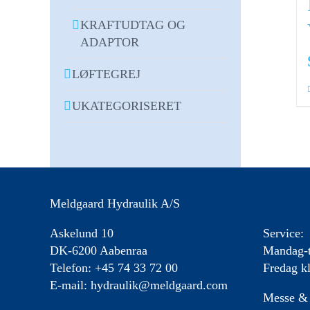
KRAFTUDTAG OG
ADAPTOR
LØFTEGREJ
UKATEGORISERET
Meldgaard Hydraulik A/S
Askelund 10
Service:
DK-6200 Aabenraa
Mandag-t
Telefon: +45 74 33 72 00
Fredag kl
E-mail:
hydraulik@meldgaard.com
Messe & 