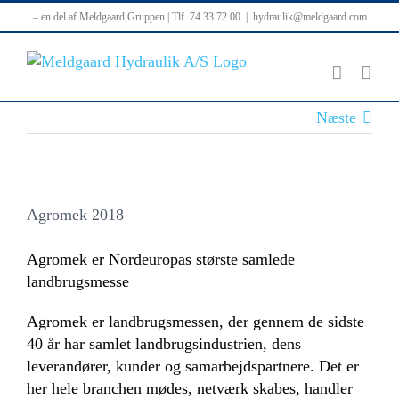
Skip
– en del af Meldgaard Gruppen | Tlf. 74 33 72 00
|
hydraulik@meldgaard.com
to
content
Næste
Agromek 2018
Agromek er Nordeuropas største samlede
landbrugsmesse
Agromek er landbrugsmessen, der gennem de sidste
40 år har samlet landbrugsindustrien, dens
leverandører, kunder og samarbejdspartnere. Det er
her hele branchen mødes, netværk skabes, handler