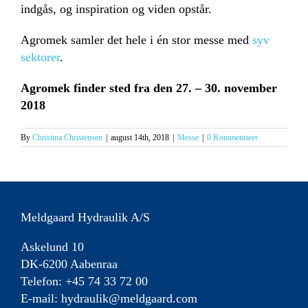
indgås, og inspiration og viden opstår.
Agromek samler det hele i én stor messe med
syv
sektorer
.
Agromek finder sted fra den 27. – 30. november
2018
By
Christina Christensen
|
august 14th, 2018
|
Messe
|
0 Kommentarer
Meldgaard Hydraulik A/S
Askelund 10
DK-6200 Aabenraa
Telefon: +45 74 33 72 00
E-mail:
hydraulik@meldgaard.com