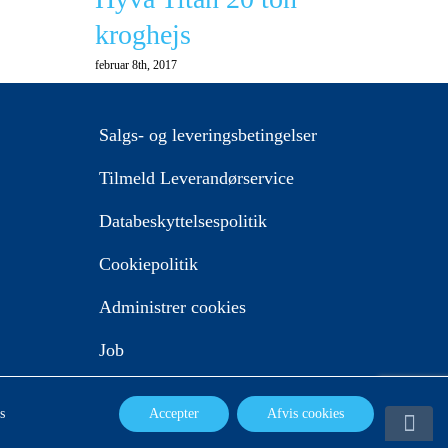
kroghejs
februar 8th, 2017
Salgs- og leveringsbetingelser
Tilmeld Leverandørservice
Hyv
Databeskyttelsespolitik
kro
februar 9
Cookiepolitik
Administrer cookies
Job
Go
s
Accepter
Afvis cookies
del af Meldgaard Gruppen
to