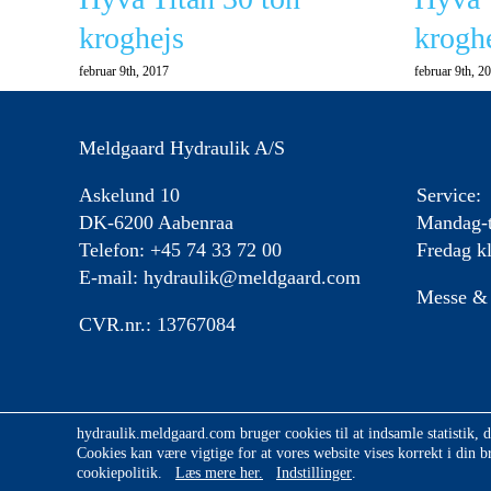
kroghejs
krogh
februar 9th, 2017
februar 9th, 2
Meldgaard Hydraulik A/S
Askelund 10
Service:
DK-6200 Aabenraa
Mandag-t
Telefon: +45 74 33 72 00
Fredag kl
E-mail:
hydraulik@meldgaard.com
Messe & 
CVR.nr.: 13767084
hydraulik.meldgaard.com bruger cookies til at indsamle statistik, 
Cookies kan være vigtige for at vores website vises korrekt i din b
© Copyright
2026 | Mel
cookiepolitik.
Læs mere her.
Indstillinger
.