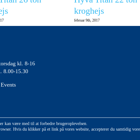
ejs
kroghejs
017
februar 9th, 2017
orsdag kl. 8-16
. 8.00-15.30
Events
der kan være med til at forbedre brugeroplevelsen.
rowser. Hvis du klikker på et link på vores website, accepterer du samtidig vore
dgaard Hydraulik A/S | CVR: 13767084 | Askelund 10 • 6200 Aabenraa |
- en 