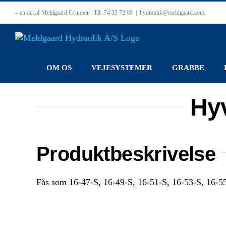
Skip
– en del af Meldgaard Gruppen | Tlf. 74 33 72 00
|
hydraulik@meldgaard.com
to
content
OM OS
VEJESYSTEMER
GRABBE
Hyv
Produktbeskrivelse
Fås som 16-47-S, 16-49-S, 16-51-S, 16-53-S, 16-5