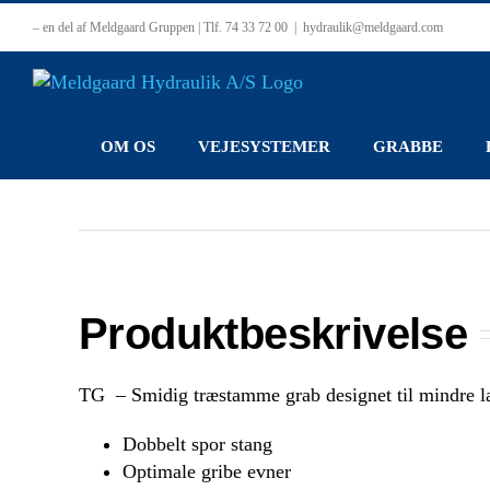
Skip
– en del af Meldgaard Gruppen | Tlf. 74 33 72 00
|
hydraulik@meldgaard.com
to
content
OM OS
VEJESYSTEMER
GRABBE
Produktbeskrivelse
TG – Smidig træstamme grab designet til mindre las
Dobbelt spor stang
Optimale gribe evner