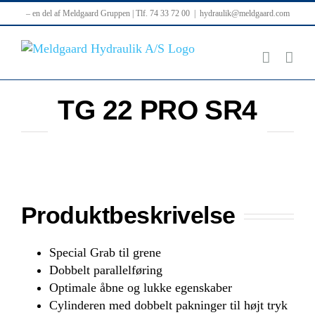
Skip
– en del af Meldgaard Gruppen | Tlf. 74 33 72 00
|
hydraulik@meldgaard.com
to
content
TG 22 PRO SR4
Produktbeskrivelse
Special Grab til grene
Dobbelt parallelføring
Optimale åbne og lukke egenskaber
Cylinderen med dobbelt pakninger til højt tryk