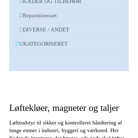
KÆDER OG TILBEHØR
Reparationssæt
DIVERSE / ANDET
UKATEGORISERET
Løftekløer, magneter og taljer
Løfteudstyr til sikker og kontrolleret håndtering af
tunge emner i industri, byggeri og værksted. Her
finder du løsninger, der bruges, når gods skal løftes