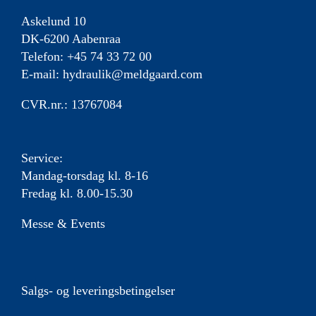
kan
vælges
Askelund 10
på
DK-6200 Aabenraa
varesiden
Telefon: +45 74 33 72 00
E-mail:
hydraulik@meldgaard.com
CVR.nr.: 13767084
Service:
Mandag-torsdag kl. 8-16
Fredag kl. 8.00-15.30
Messe & Events
Salgs- og leveringsbetingelser