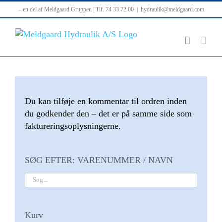
Skip
– en del af Meldgaard Gruppen | Tlf. 74 33 72 00
|
hydraulik@meldgaard.com
to
content
Du kan tilføje en kommentar til ordren inden
du godkender den – det er på samme side som
faktureringsoplysningerne.
SØG EFTER: VARENUMMER / NAVN
Kurv