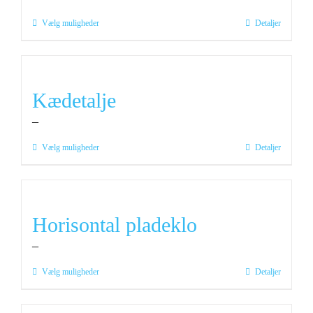
Dette
Vælg muligheder
Detaljer
vare
har
flere
varianter.
Kædetalje
Mulighederne
–
kan
vælges
Dette
Vælg muligheder
Detaljer
på
vare
varesiden
har
flere
varianter.
Horisontal pladeklo
Mulighederne
–
kan
vælges
Dette
Vælg muligheder
Detaljer
på
vare
varesiden
har