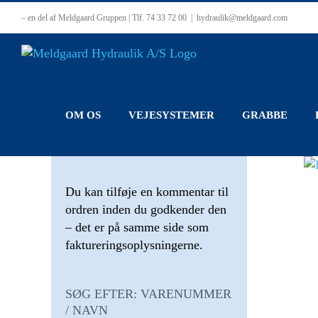
Skip
– en del af Meldgaard Gruppen | Tlf. 74 33 72 00
|
hydraulik@meldgaard.com
to
content
OM OS
VEJESYSTEMER
GRABBE
Du kan tilføje en kommentar til
ordren inden du godkender den
– det er på samme side som
faktureringsoplysningerne.
SØG EFTER: VARENUMMER
/ NAVN