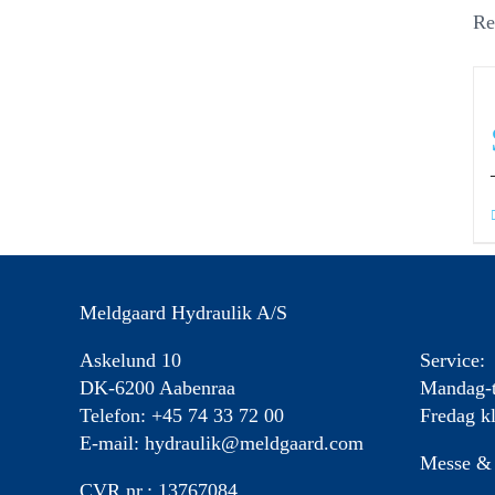
Re
Meldgaard Hydraulik A/S
Askelund 10
Service:
DK-6200 Aabenraa
Mandag-t
Telefon: +45 74 33 72 00
Fredag kl
E-mail:
hydraulik@meldgaard.com
Messe & 
CVR.nr.: 13767084