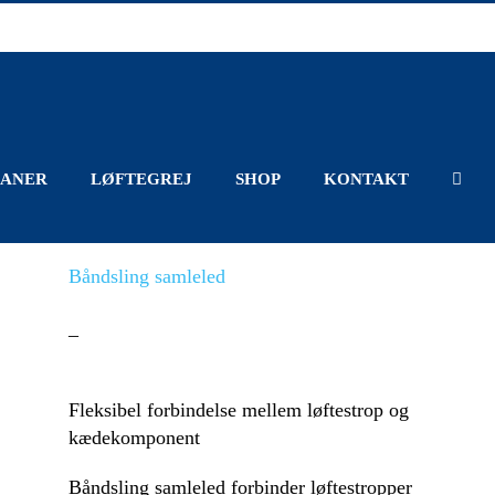
ANER
LØFTEGREJ
SHOP
KONTAKT
Båndsling samleled
–
Fleksibel forbindelse mellem løftestrop og
kædekomponent
Båndsling samleled forbinder løftestropper