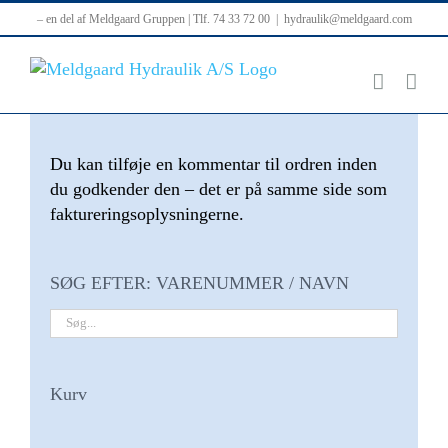
Skip
– en del af Meldgaard Gruppen | Tlf. 74 33 72 00
|
hydraulik@meldgaard.com
to
content
Du kan tilføje en kommentar til ordren inden
du godkender den – det er på samme side som
faktureringsoplysningerne.
SØG EFTER: VARENUMMER / NAVN
Kurv