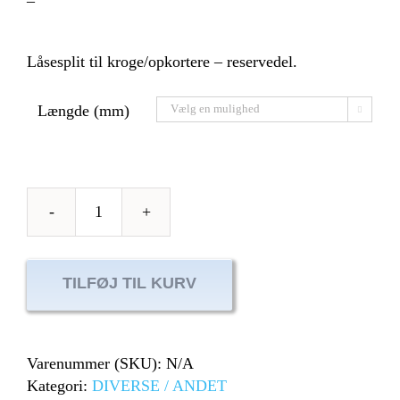
–
Låsesplit til kroge/opkortere – reservedel.
Længde (mm)

Låsesplit
til
kroge/opkorter
TILFØJ TIL KURV
antal
Varenummer (SKU):
N/A
Kategori:
DIVERSE / ANDET