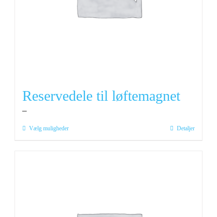
Reservedele til løftemagnet
–
Dette
Vælg muligheder
Detaljer
vare
har
flere
varianter.
Mulighederne
kan
vælges