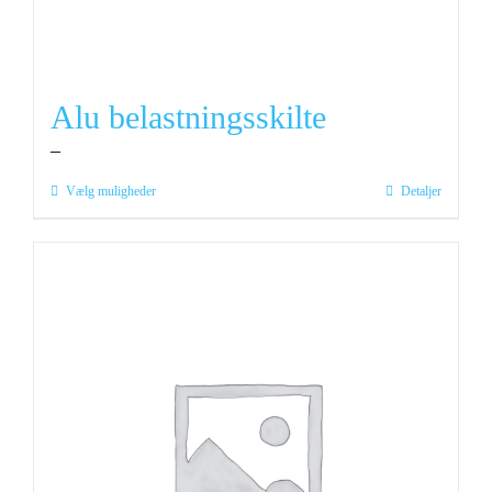
Alu belastningsskilte
–
Dette
Vælg muligheder
Detaljer
vare
har
flere
varianter.
Mulighederne
kan
vælges
på
varesiden