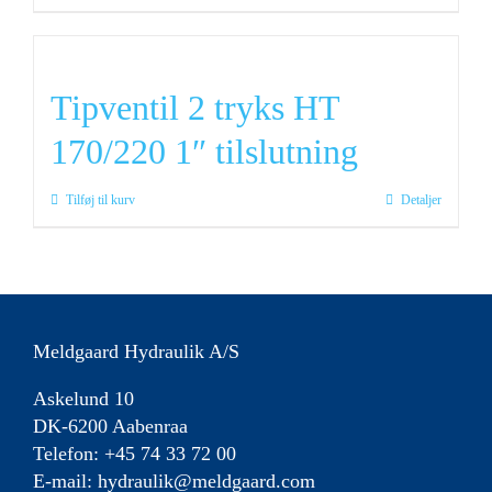
Tipventil 2 tryks HT
170/220 1″ tilslutning
Tilføj til kurv
Detaljer
Meldgaard Hydraulik A/S
Askelund 10
DK-6200 Aabenraa
Telefon: +45 74 33 72 00
E-mail:
hydraulik@meldgaard.com