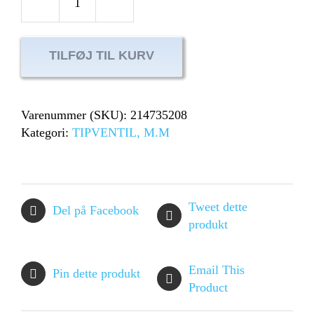
Monteringssæt
HT
ventiler
TILFØJ TIL KURV
antal
Varenummer (SKU):
214735208
Kategori:
TIPVENTIL, M.M
Tweet dette
Del på Facebook
produkt
Email This
Pin dette produkt
Product