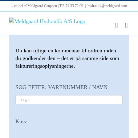
Skip
– en del af Meldgaard Gruppen | Tlf. 74 33 72 00
|
hydraulik@meldgaard.com
to
content
Du kan tilføje en kommentar til ordren inden
du godkender den – det er på samme side som
faktureringsoplysningerne.
SØG EFTER: VARENUMMER / NAVN
Kurv