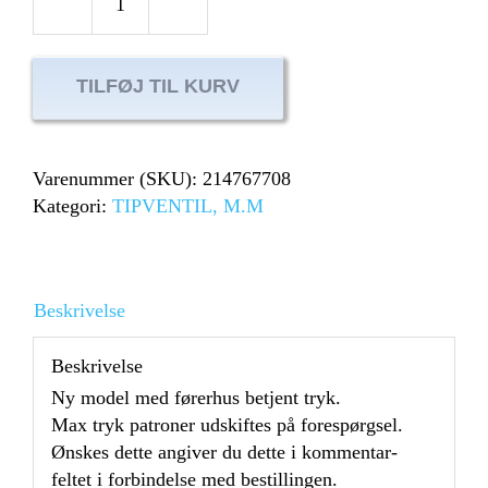
Tipventil
2
tryks
TILFØJ TIL KURV
HT
170/220
AS
Varenummer (SKU):
214767708
1"
Kategori:
TIPVENTIL, M.M
tilslutning
antal
Beskrivelse
Beskrivelse
Ny model med førerhus betjent tryk.
Max tryk patroner udskiftes på forespørgsel.
Ønskes dette angiver du dette i kommentar-
feltet i forbindelse med bestillingen.