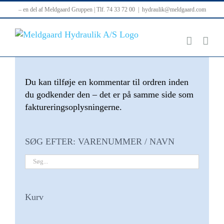
Skip
– en del af Meldgaard Gruppen | Tlf. 74 33 72 00
|
hydraulik@meldgaard.com
to
content
Du kan tilføje en kommentar til ordren inden
du godkender den – det er på samme side som
faktureringsoplysningerne.
SØG EFTER: VARENUMMER / NAVN
Kurv