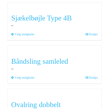
Sjækelbøjle Type 4B
–
Dette
Vælg muligheder
Detaljer
vare
har
flere
varianter.
Båndsling samleled
Mulighederne
–
kan
vælges
Dette
Vælg muligheder
Detaljer
på
vare
varesiden
har
flere
varianter.
Ovalring dobbelt
Mulighederne