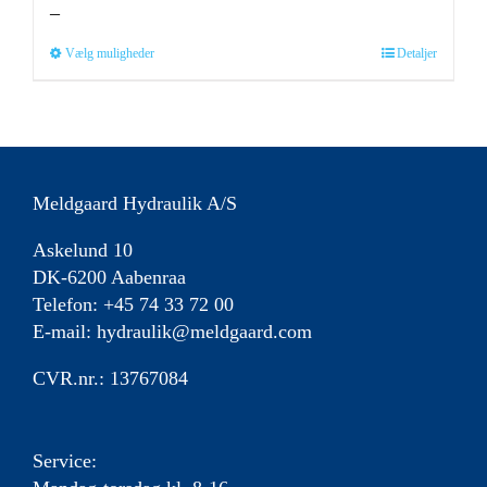
–
kan
vælges
Dette
Vælg muligheder
Detaljer
på
vare
varesiden
har
flere
varianter.
Mulighederne
Meldgaard Hydraulik A/S
kan
vælges
Askelund 10
på
DK-6200 Aabenraa
varesiden
Telefon: +45 74 33 72 00
E-mail:
hydraulik@meldgaard.com
CVR.nr.: 13767084
Service: