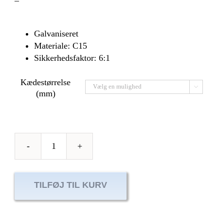
–
Galvaniseret
Materiale: C15
Sikkerhedsfaktor: 6:1
Kædestørrelse

(mm)
Øjemøtrik
antal
TILFØJ TIL KURV