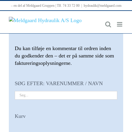
Skip
– en del af Meldgaard Gruppen | Tlf. 74 33 72 00
|
hydraulik@meldgaard.com
to
content
Du kan tilføje en kommentar til ordren inden
du godkender den – det er på samme side som
faktureringsoplysningerne.
SØG EFTER: VARENUMMER / NAVN
Kurv