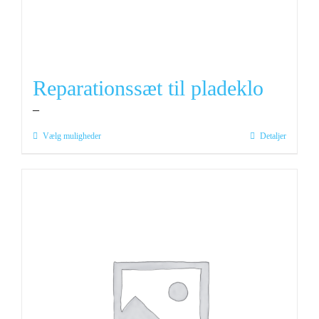
Reparationssæt til pladeklo
–
Dette
Vælg muligheder
Detaljer
vare
har
flere
varianter.
Mulighederne
kan
vælges
på
varesiden