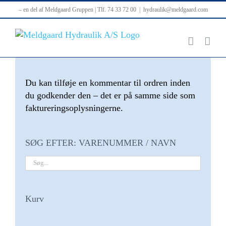
Skip
– en del af Meldgaard Gruppen | Tlf. 74 33 72 00
|
hydraulik@meldgaard.com
to
content
Du kan tilføje en kommentar til ordren inden
du godkender den – det er på samme side som
faktureringsoplysningerne.
SØG EFTER: VARENUMMER / NAVN
Kurv