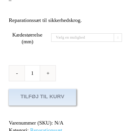
–
Reparationssæt til sikkerhedskrog.
Kædestørrelse

(mm)
Reparationssæt
til
sikkerhedskrog
TILFØJ TIL KURV
antal
Varenummer (SKU):
N/A
Kategori:
Reparationssæt